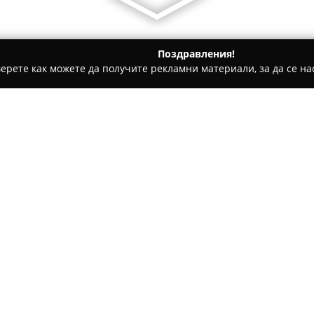
Поздравления!
ерете как можете да получите рекламни материали, за да се нас
рти - Пловдив
Торти НИКО Капана
Относно компанията:
С разположение в централнат
НИКО Капана
функционира ка
богато разнообразие от десе
комфортна обстановка, която 
Асортиментът включва класи
бонбони и бисквити, както и 
Сред характерните предложе