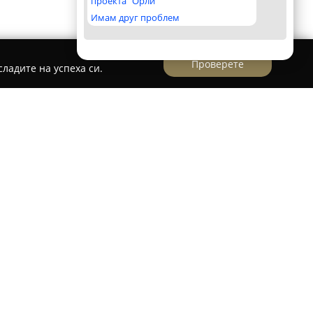
проекта "Орли"
Имам друг проблем
Проверете
ладите на успеха си.
а част на квартал Капана в Пловдив,
Торти
то сладкарска къща, която се отличава с
рти. Атмосферата на това заведение създава
се оценява високо от посетителите.
чески и съвременни торти, ръчно изработени
сладкиши, приготвени на място.
ния на сладкарницата е домашният