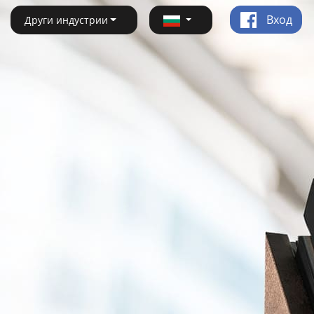
Вход
Други индустрии