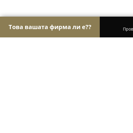
Това вашата фирма ли е??
Пров
Орли Сладкарници
Сладкарници, Торти, Десе
Торти НИКО Капана
8.4
(136)
Пловдив, ул. „Златарска“ 11