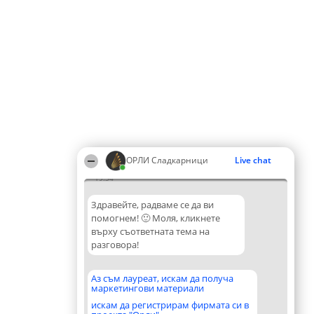
ОРЛИ Сладкарници
Live chat
19:34
Здравейте, радваме се да ви
помогнем! 🙂 Моля, кликнете
върху съответната тема на
разговора!
Аз съм лауреат, искам да получа
маркетингови материали
искам да регистрирам фирмата си в