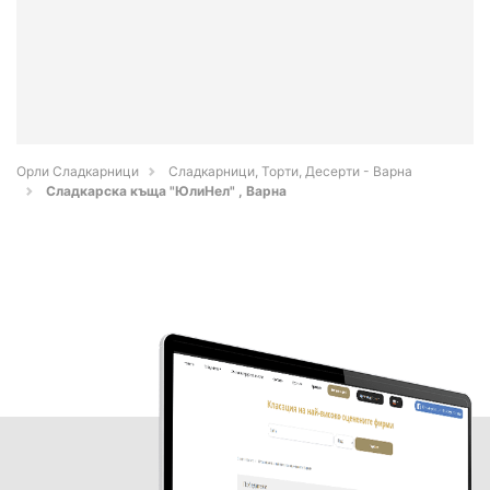
Орли Сладкарници
Сладкарници, Торти, Десерти - Варна
Сладкарска къща "ЮлиНел" , Варна