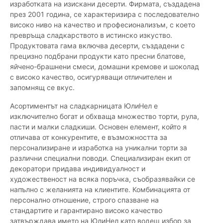
изработката на изискани десерти. Фирмата, създадена
през 2001 година, се характеризира с последователно
високо ниво на качество и професионализъм, с което
превръща сладкарството в истинско изкуство.
Продуктовата гама включва десерти, създадени с
прецизно подбрани продукти като пресни блатове,
яйчено-брашнени смеси, домашни кремове и шоколад
с високо качество, осигуряващи отличителен и
запомнящ се вкус.
Асортиментът на сладкарницата ЮлиНел е
изключително богат и обхваща множество торти, рула,
пасти и малки сладкиши. Основен елемент, който я
отличава от конкурентите, е възможността за
персонализиране и изработка на уникални торти за
различни специални поводи. Специализиран екип от
декоратори придава индивидуалност и
художественост на всяка поръчка, съобразявайки се
напълно с желанията на клиентите. Комбинацията от
персонално отношение, строго спазване на
стандартите и гарантирано високо качество
затвърждава името на ЮлиНел като водещ избор за