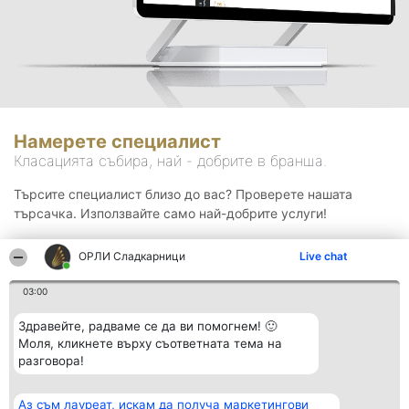
Намерете специалист
Класацията събира, най - добрите в бранша.
Търсите специалист близо до вас? Проверете нашата
търсачка. Използвайте само най-добрите услуги!
ОРЛИ Сладкарници
Live chat
Търсене
03:00
Здравейте, радваме се да ви помогнем! 🙂
Моля, кликнете върху съответната тема на
разговора!
Аз съм лауреат, искам да получа маркетингови
Организатор на
Класация
Контакти