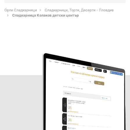
Орли Сладкарници
Сладкарници, Торти, Десерти - Пловдив
Сладкарница Колаков детски център