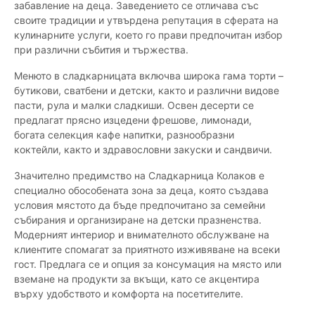
забавление на деца. Заведението се отличава със
своите традиции и утвърдена репутация в сферата на
кулинарните услуги, което го прави предпочитан избор
при различни събития и тържества.
Менюто в сладкарницата включва широка гама торти –
бутикови, сватбени и детски, както и различни видове
пасти, рула и малки сладкиши. Освен десерти се
предлагат прясно изцедени фрешове, лимонади,
богата селекция кафе напитки, разнообразни
коктейли, както и здравословни закуски и сандвичи.
Значително предимство на Сладкарница Колаков е
специално обособената зона за деца, която създава
условия мястото да бъде предпочитано за семейни
събирания и организиране на детски празненства.
Модерният интериор и внимателното обслужване на
клиентите спомагат за приятното изживяване на всеки
гост. Предлага се и опция за консумация на място или
вземане на продукти за вкъщи, като се акцентира
върху удобството и комфорта на посетителите.