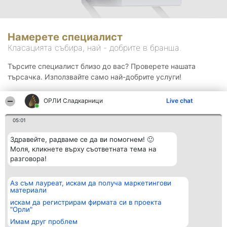
Намерете специалист
Класацията събира, най - добрите в бранша.
Търсите специалист близо до вас? Проверете нашата
търсачка. Използвайте само най-добрите услуги!
ОРЛИ Сладкарници
Live chat
Търсене
05:01
Здравейте, радваме се да ви помогнем! 🙂
Моля, кликнете върху съответната тема на
разговора!
Аз съм лауреат, искам да получа маркетингови
Организатор на
Класация
Контакти
материали
класиране
Победители
Контакти
Beautiful Company S.R.L.
Списък на
искам да регистрирам фирмата си в проекта
BulevardulAleea Timișul De
всички
"Орли"
Sus Nr. 2, Bl. A30, Sc. A, Et.
победители
Имам друг проблем
4, Ap. 13
Правила