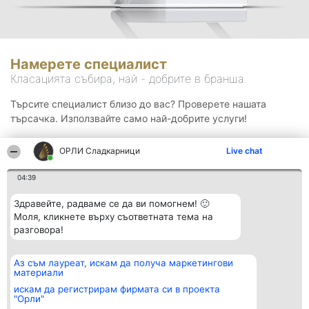
Намерете специалист
Класацията събира, най - добрите в бранша.
Търсите специалист близо до вас? Проверете нашата
търсачка. Използвайте само най-добрите услуги!
ОРЛИ Сладкарници
Live chat
Търсене
04:39
Здравейте, радваме се да ви помогнем! 🙂
Моля, кликнете върху съответната тема на
разговора!
Аз съм лауреат, искам да получа маркетингови
Организатор на
Класация
Контакти
материали
класиране
Победители
Контакти
Beautiful Company S.R.L.
Списък на
искам да регистрирам фирмата си в проекта
BulevardulAleea Timișul De
всички
"Орли"
Sus Nr. 2, Bl. A30, Sc. A, Et.
победители