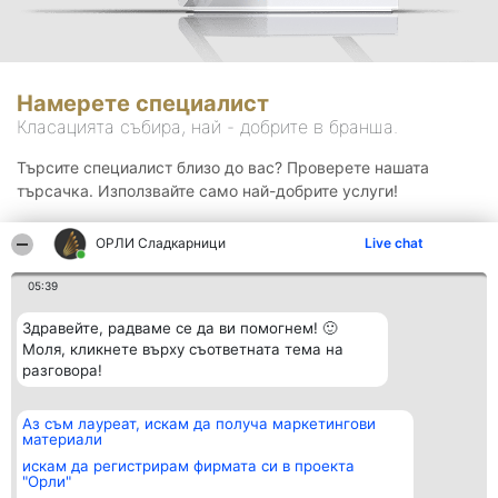
Намерете специалист
Класацията събира, най - добрите в бранша.
Търсите специалист близо до вас? Проверете нашата
търсачка. Използвайте само най-добрите услуги!
ОРЛИ Сладкарници
Live chat
Търсене
05:39
Здравейте, радваме се да ви помогнем! 🙂
Моля, кликнете върху съответната тема на
разговора!
Аз съм лауреат, искам да получа маркетингови
Организатор на
Класация
Контакти
материали
класиране
Победители
Контакти
Beautiful Company S.R.L.
Списък на
искам да регистрирам фирмата си в проекта
BulevardulAleea Timișul De
всички
"Орли"
Sus Nr. 2, Bl. A30, Sc. A, Et.
победители