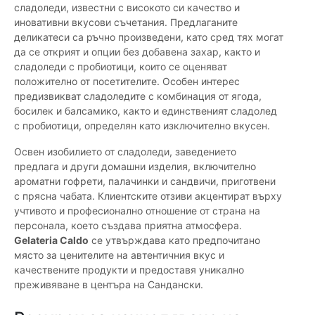
сладоледи, известни с високото си качество и
иновативни вкусови съчетания. Предлаганите
деликатеси са ръчно произведени, като сред тях могат
да се открият и опции без добавена захар, както и
сладоледи с пробиотици, които се оценяват
положително от посетителите. Особен интерес
предизвикват сладоледите с комбинация от ягода,
босилек и балсамико, както и единственият сладолед
с пробиотици, определян като изключително вкусен.
Освен изобилието от сладоледи, заведението
предлага и други домашни изделия, включително
ароматни гофрети, палачинки и сандвичи, приготвени
с прясна чабата. Клиентските отзиви акцентират върху
учтивото и професионално отношение от страна на
персонала, което създава приятна атмосфера.
Gelateria Caldo
се утвърждава като предпочитано
място за ценителите на автентичния вкус и
качествените продукти и предоставя уникално
преживяване в центъра на Сандански.