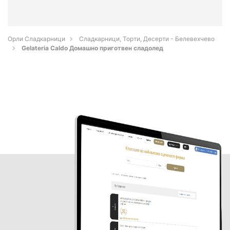
Орли Сладкарници
Сладкарници, Торти, Десерти - Белевехчево
Gelateria Caldo Домашно приготвен сладолед