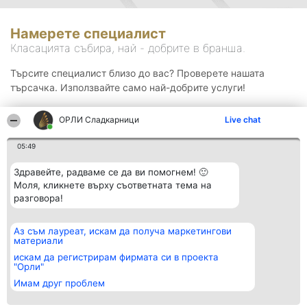
Намерете специалист
Класацията събира, най - добрите в бранша.
Търсите специалист близо до вас? Проверете нашата
търсачка. Използвайте само най-добрите услуги!
ОРЛИ Сладкарници
Live chat
Търсене
05:49
Здравейте, радваме се да ви помогнем! 🙂
Моля, кликнете върху съответната тема на
разговора!
Аз съм лауреат, искам да получа маркетингови
Организатор на
Класация
Контакти
материали
класиране
Победители
Контакти
Beautiful Company S.R.L.
Списък на
искам да регистрирам фирмата си в проекта
BulevardulAleea Timișul De
всички
"Орли"
Sus Nr. 2, Bl. A30, Sc. A, Et.
победители
Имам друг проблем
4, Ap. 13
Правила
București 53-238
Статут/Устав
CUI 36737675
Политика за