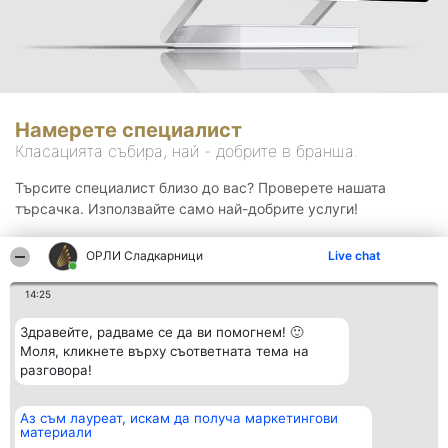
Намерете специалист
Класацията събира, най - добрите в бранша.
Търсите специалист близо до вас? Проверете нашата
търсачка. Използвайте само най-добрите услуги!
ОРЛИ Сладкарници
Live chat
Търсене
14:25
Здравейте, радваме се да ви помогнем! 🙂
Моля, кликнете върху съответната тема на
разговора!
Аз съм лауреат, искам да получа маркетингови
Организатор на
Класация
Контакти
материали
класиране
Победители
Контакти
Beautiful Company S.R.L.