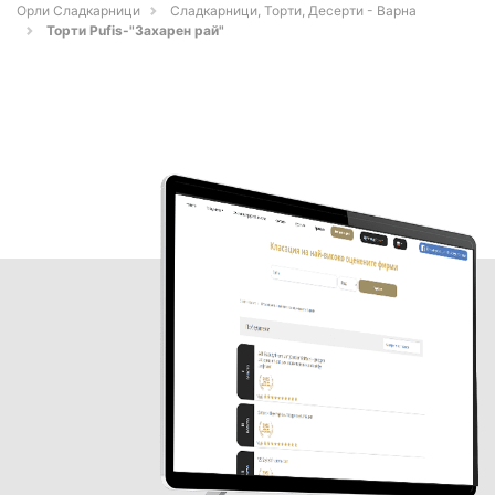
Орли Сладкарници
Сладкарници, Торти, Десерти - Варна
Торти Pufis-"Захарен рай"