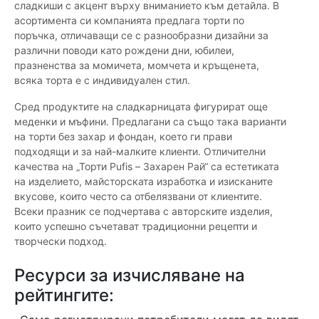
сладкиши с акцент върху вниманието към детайла. В
асортимента си компанията предлага торти по
поръчка, отличаващи се с разнообразни дизайни за
различни поводи като рождени дни, юбилеи,
празненства за момичета, момчета и кръщенета,
всяка торта е с индивидуален стил.
Сред продуктите на сладкарницата фигурират още
меденки и мъфини. Предлагани са също така варианти
на торти без захар и фондан, което ги прави
подходящи и за най-малките клиенти. Отличителни
качества на „Торти Pufis – Захарен Рай“ са естетиката
на изделието, майсторската изработка и изисканите
вкусове, които често са отбелязвани от клиентите.
Всеки празник се подчертава с авторските изделия,
които успешно съчетават традиционни рецепти и
творчески подход.
Ресурси за изчисляване на
рейтингите: