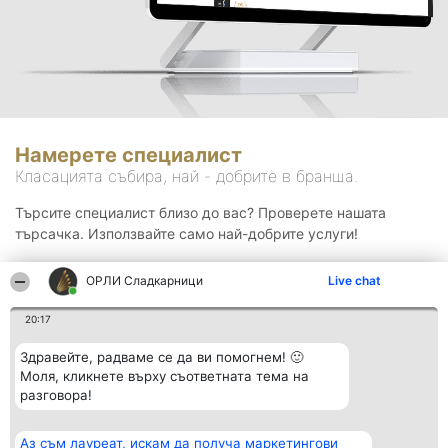
Намерете специалист
Класацията събира, най - добрите в бранша.
Търсите специалист близо до вас? Проверете нашата
търсачка. Използвайте само най-добрите услуги!
ОРЛИ Сладкарници
Live chat
Търсене
20:17
Здравейте, радваме се да ви помогнем! 🙂
Моля, кликнете върху съответната тема на
разговора!
Аз съм лауреат, искам да получа маркетингови
Организатор на
Класация
Контакти