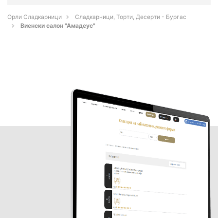
Орли Сладкарници
Сладкарници, Торти, Десерти - Бургас
Виенски салон "Амадеус"