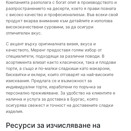
Компанията разполага с богат опит в производството и
разпространението на десерти, което я прави позната
с високо качество и професионализъм. Във всеки свой
продукт вкарва внимание към детайлите и използва
висококачествени суровини, за да осигури
отличителен вкус.
С акцент върху оригиналната визия, вкуса и
качеството, Меренг предоставя голям избор от
специалитети, подходящи за различни поводи. В
асортимента влизат както класически, така и плодови
торти, а също и по-малки сладкиши като макарони,
бисквитки и еклери, които отговарят на най-високите
изисквания. Предлага се и възможност за
индивидуални торти, изработени по поръчка за
персонално преживяване. За удобство на клиентите е
налична и услуга за доставка в Бургас, която
осигурява свежест и точност на доставените сладки
изделия.
Ресурси за изчисляване на