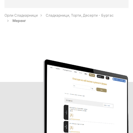
Орли Сладкарници
Сладкарници, Торти, Десерти - Бургас
Меренг