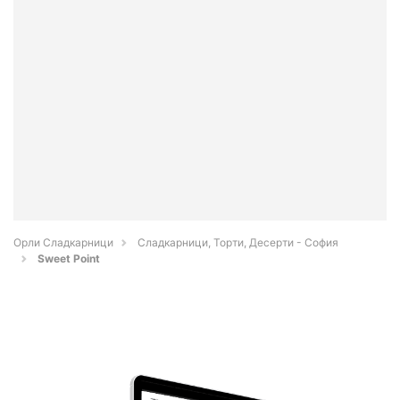
Орли Сладкарници
Сладкарници, Торти, Десерти - София
Sweet Point