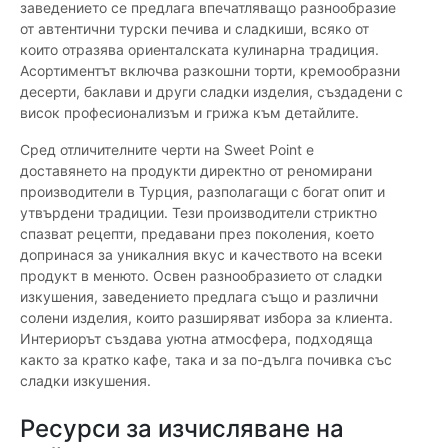
заведението се предлага впечатляващо разнообразие
от автентични турски печива и сладкиши, всяко от
които отразява ориенталската кулинарна традиция.
Асортиментът включва разкошни торти, кремообразни
десерти, баклави и други сладки изделия, създадени с
висок професионализъм и грижа към детайлите.
Сред отличителните черти на Sweet Point е
доставянето на продукти директно от реномирани
производители в Турция, разполагащи с богат опит и
утвърдени традиции. Тези производители стриктно
спазват рецепти, предавани през поколения, което
допринася за уникалния вкус и качеството на всеки
продукт в менюто. Освен разнообразието от сладки
изкушения, заведението предлага също и различни
солени изделия, които разширяват избора за клиента.
Интериорът създава уютна атмосфера, подходяща
както за кратко кафе, така и за по-дълга почивка със
сладки изкушения.
Ресурси за изчисляване на