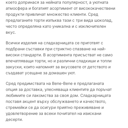
което допринася за нейната популярност, а уютната
атмосфера и богатият асортимент от висококачествени
продукти привличат множество клиенти. Сред
предлаганите торти изпъква тази с три вида шоколад,
често определяна като уникална и с изключителен
вкус.
Всички изделия на сладкарницата се приготвят с
подбрани съставки при стриктно спазване на най-
високи стандарти. В асортимента присъстват не само
впечатляващи торти, но и различни сладкиши и топли
закуски, които напомнят за вкусовете от детството и
създават усещане за домашен уют.
Сред предимствата на Bene-Bene е предлаганата
опция за доставка, улесняваща клиентите да поръчат
любимите си лакомства за своя дом. Сладкарницата
поставя акцент върху обслужването и качеството,
стремейки се да осигури приятно преживяване и
удовлетворение за всеки почитател на изискани
десерти.