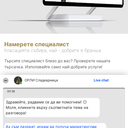
Намерете специалист
Класацията събира, най - добрите в бранша.
Търсите специалист близо до вас? Проверете нашата
търсачка. Използвайте само най-добрите услуги!
ОРЛИ Сладкарници
Live chat
Търсене
00:38
Здравейте, радваме се да ви помогнем! 🙂
Моля, кликнете върху съответната тема на
разговора!
Аз съм лауреат, искам да получа маркетингови
Организатор на
Класация
Контакти