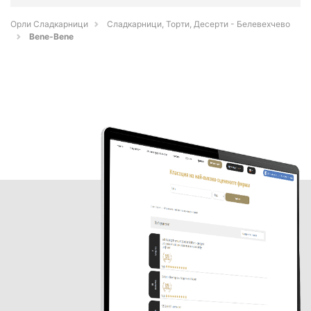
Орли Сладкарници
Сладкарници, Торти, Десерти - Белевехчево
Bene-Bene