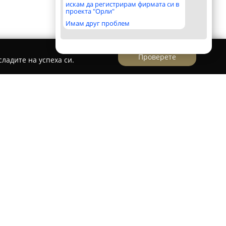
искам да регистрирам фирмата си в
проекта "Орли"
Имам друг проблем
Проверете
ладите на успеха си.
изводител на сладкарски изделия, който
 1990 година в село Шейново като семейна
ини традиция в областта на сладкарството,
о и е специализирана в създаването на
сновната ѝ насоченост е към производството на
продукти, които включват бутикови и