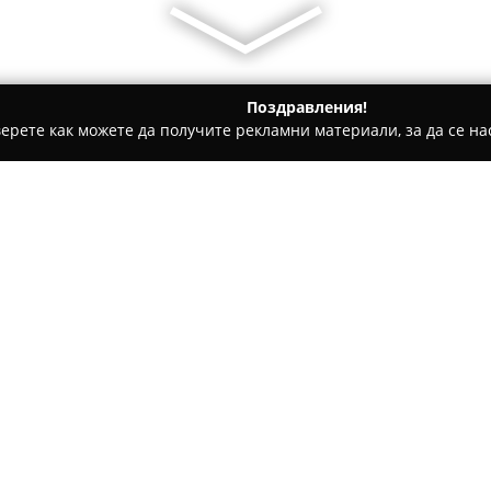
Поздравления!
ерете как можете да получите рекламни материали, за да се нас
рти - София
ТОРТИ ХАВАЙ
Относно компанията:
Торти Хавай
е реномиран про
започва своята дейност през
компания. С повече от 30 год
фирмата се развива устойчив
Покажи повече >>
качествени торти и пасти. О
обширна гама от сладкарски 