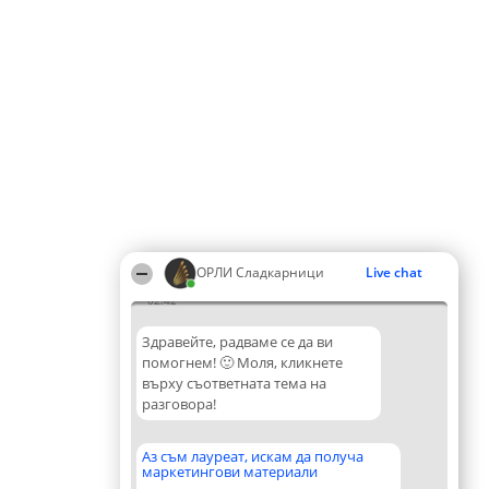
ОРЛИ Сладкарници
Live chat
02:42
Здравейте, радваме се да ви
помогнем! 🙂 Моля, кликнете
върху съответната тема на
разговора!
Аз съм лауреат, искам да получа
маркетингови материали