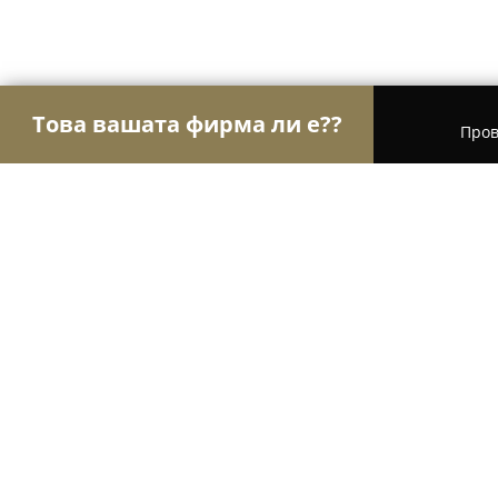
Това вашата фирма ли е??
Пров
Орли Сладкарници
Сладкарници, Торти, Десе
ТОРТИ ХАВАЙ
9.1
(147)