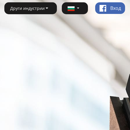
Вход
Други индустрии