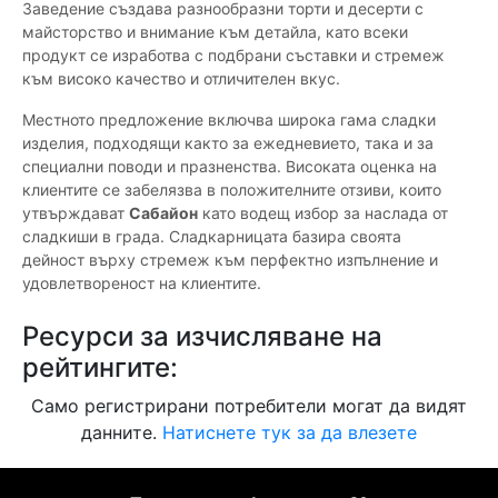
Заведение създава разнообразни торти и десерти с
майсторство и внимание към детайла, като всеки
продукт се изработва с подбрани съставки и стремеж
към високо качество и отличителен вкус.
Местното предложение включва широка гама сладки
изделия, подходящи както за ежедневието, така и за
специални поводи и празненства. Високата оценка на
клиентите се забелязва в положителните отзиви, които
утвърждават
Сабайон
като водещ избор за наслада от
сладкиши в града. Сладкарницата базира своята
дейност върху стремеж към перфектно изпълнение и
удовлетвореност на клиентите.
Ресурси за изчисляване на
рейтингите:
Само регистрирани потребители могат да видят
данните.
Натиснете тук за да влезете