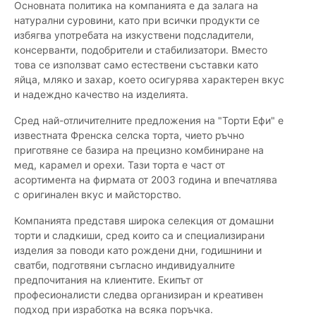
Основната политика на компанията е да залага на
натурални суровини, като при всички продукти се
избягва употребата на изкуствени подсладители,
консерванти, подобрители и стабилизатори. Вместо
това се използват само естествени съставки като
яйца, мляко и захар, което осигурява характерен вкус
и надеждно качество на изделията.
Сред най-отличителните предложения на "Торти Ефи" е
известната Френска селска торта, чието ръчно
приготвяне се базира на прецизно комбиниране на
мед, карамел и орехи. Тази торта е част от
асортимента на фирмата от 2003 година и впечатлява
с оригинален вкус и майсторство.
Компанията представя широка селекция от домашни
торти и сладкиши, сред които са и специализирани
изделия за поводи като рождени дни, годишнини и
сватби, подготвяни съгласно индивидуалните
предпочитания на клиентите. Екипът от
професионалисти следва организиран и креативен
подход при изработка на всяка поръчка.