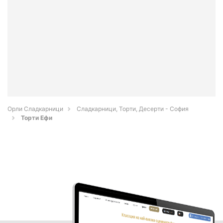
Орли Сладкарници
Сладкарници, Торти, Десерти - София
Торти Ефи