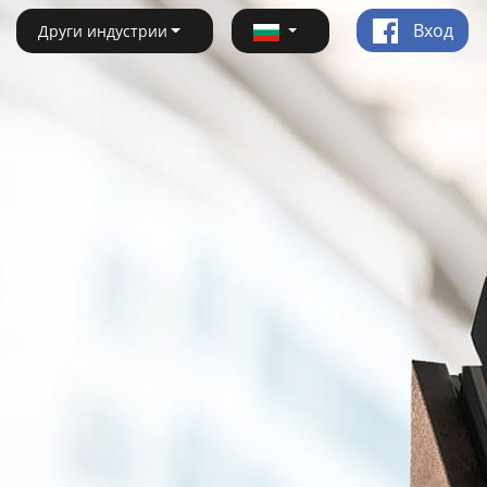
Вход
Други индустрии