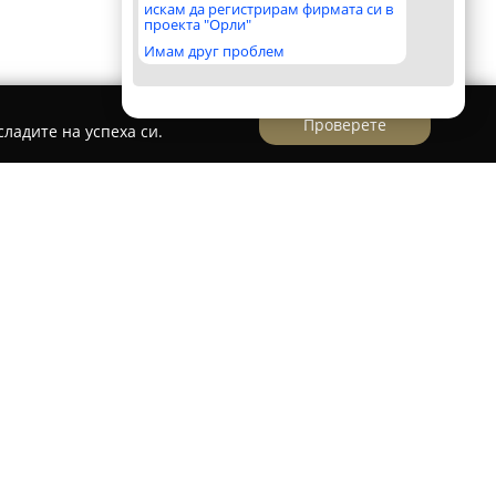
искам да регистрирам фирмата си в
проекта "Орли"
Имам друг проблем
Проверете
ладите на успеха си.
 на адрес ул. „Васил Левски“ 39, се разполага
 който се отличава с отдадеността си към
 сладки изделия. Компанията, изградена
а сладкарството, осигурява разнообразие от
подходящи както за специални поводи, така и
евието.