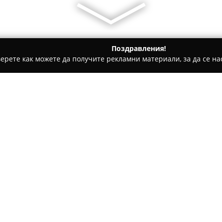
Поздравления!
ерете как можете да получите рекламни материали, за да се нас
рти - Шумен
Сладкарски цех Berry Cake
Относно компанията:
В централната част на Шумен,
Сладкарски цех Berry Cake
,
създаването на впечатляващи
върху богат опит в сферата н
прецизно изработени торти, 
за внасяне на радост в ежедн