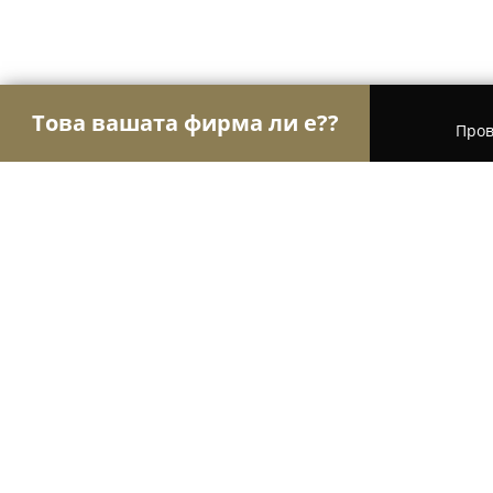
Това вашата фирма ли е??
Пров
Орли Сладкарници
Сладкарници, Торти, Десе
Сладкарски цех Berry Cake
8.2
(32)
Шумен, Васил Левски 39