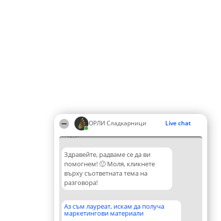
ОРЛИ Сладкарници
Live chat
12:37
Здравейте, радваме се да ви
помогнем! 🙂 Моля, кликнете
върху съответната тема на
разговора!
Аз съм лауреат, искам да получа
маркетингови материали