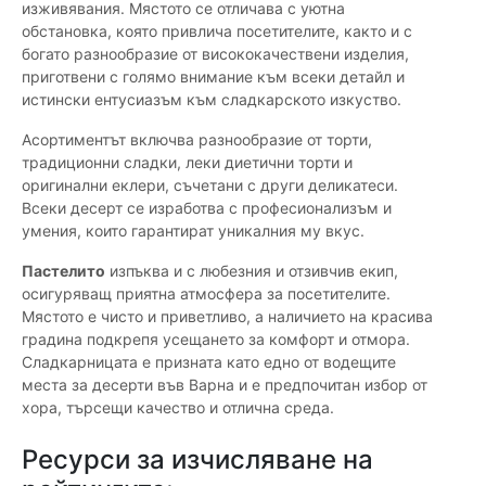
изживявания. Мястото се отличава с уютна
обстановка, която привлича посетителите, както и с
богато разнообразие от висококачествени изделия,
приготвени с голямо внимание към всеки детайл и
истински ентусиазъм към сладкарското изкуство.
Асортиментът включва разнообразие от торти,
традиционни сладки, леки диетични торти и
оригинални еклери, съчетани с други деликатеси.
Всеки десерт се изработва с професионализъм и
умения, които гарантират уникалния му вкус.
Пастелито
изпъква и с любезния и отзивчив екип,
осигуряващ приятна атмосфера за посетителите.
Мястото е чисто и приветливо, а наличието на красива
градина подкрепя усещането за комфорт и отмора.
Сладкарницата е призната като едно от водещите
места за десерти във Варна и е предпочитан избор от
хора, търсещи качество и отлична среда.
Ресурси за изчисляване на