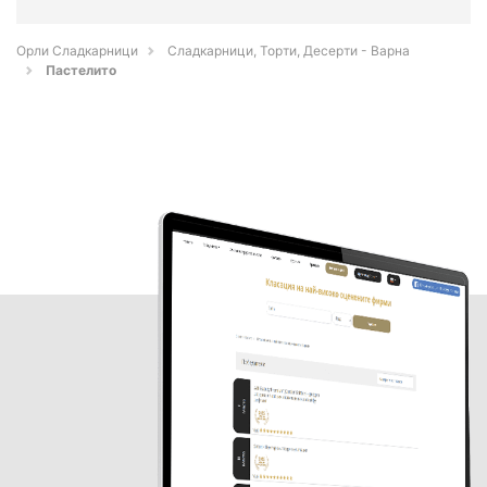
Орли Сладкарници
Сладкарници, Торти, Десерти - Варна
Пастелито