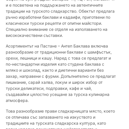
и е посветена на поддържането на автентичните
традиции на турското сладкарство. Обектът предлага
ръчно изработени баклави и кадаифи, приготвени по
класически турски рецепти от опитни майстори.
Специално внимание се отделя на използването на
висококачествени съставки.
Асортиментът на Пастане – Антеп Баклава включва
разнообразие от традиционни баклави с шамфъстък,
орехи, лешници и кашу. Наред с това се предлагат и
по-нестандартни изделия като студена баклава с
мляко и шоколад, както и диетични варианти без
захар, направени с фурми. Допълнително се предлагат
пишмание, сарай халва, локум и широк избор от
турски деликатеси, подправки, кафе и чай,
създавайки цялостно усещане за турска кулинарна
атмосфера.
Това разнообразие прави сладкарницата място, което
се отличава със запазването на изкуството и
традициите на турската сладкарска култура, като