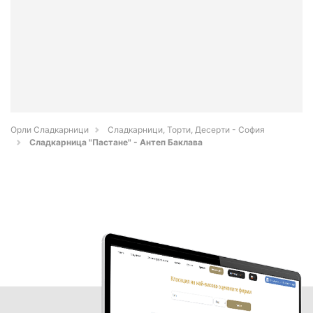
Орли Сладкарници
Сладкарници, Торти, Десерти - София
Сладкарница "Пастане" - Антеп Баклава