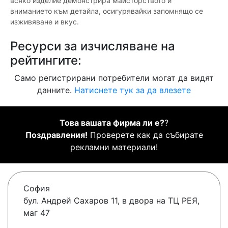
всяко изделие демонстрира майсторството и
вниманието към детайла, осигурявайки запомнящо се
изживяване и вкус.
Ресурси за изчисляване на
рейтингите:
Само регистрирани потребители могат да видят
данните.
Натиснете тук за да влезете
Това вашата фирма ли е?
?
Поздравления!
Проверете как да събирате
рекламни материали!
София
бул. Андрей Сахаров 11, в двора на ТЦ РЕЯ,
маг 47