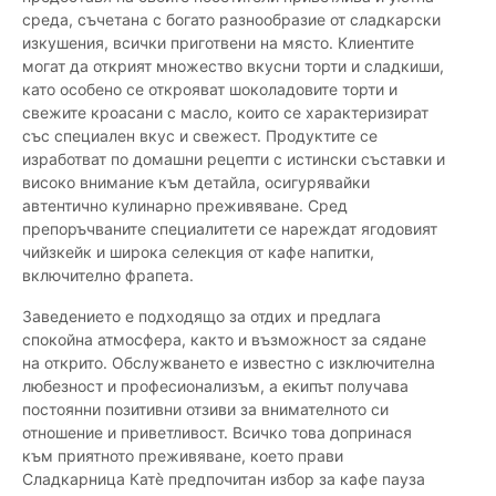
среда, съчетана с богато разнообразие от сладкарски
изкушения, всички приготвени на място. Клиентите
могат да открият множество вкусни торти и сладкиши,
като особено се открояват шоколадовите торти и
свежите кроасани с масло, които се характеризират
със специален вкус и свежест. Продуктите се
изработват по домашни рецепти с истински съставки и
високо внимание към детайла, осигурявайки
автентично кулинарно преживяване. Сред
препоръчваните специалитети се нареждат ягодовият
чийзкейк и широка селекция от кафе напитки,
включително фрапета.
Заведението е подходящо за отдих и предлага
спокойна атмосфера, както и възможност за сядане
на открито. Обслужването е известно с изключителна
любезност и професионализъм, а екипът получава
постоянни позитивни отзиви за внимателното си
отношение и приветливост. Всичко това допринася
към приятното преживяване, което прави
Сладкарница Катè предпочитан избор за кафе пауза