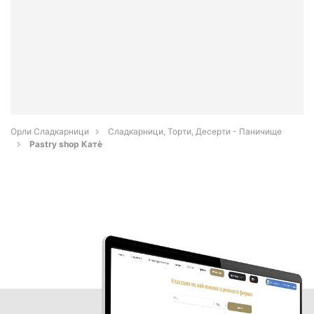
Орли Сладкарници
Сладкарници, Торти, Десерти - Паничище
Pastry shop Катè