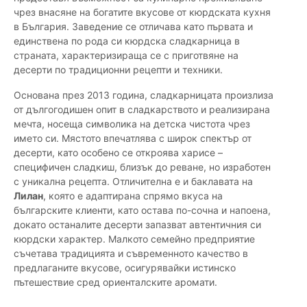
чрез внасяне на богатите вкусове от кюрдската кухня
в България. Заведение се отличава като първата и
единствена по рода си кюрдска сладкарница в
страната, характеризираща се с приготвяне на
десерти по традиционни рецепти и техники.
Основана през 2013 година, сладкарницата произлиза
от дългогодишен опит в сладкарството и реализирана
мечта, носеща символика на детска чистота чрез
името си. Мястото впечатлява с широк спектър от
десерти, като особено се откроява харисе –
специфичен сладкиш, близък до реване, но изработен
с уникална рецепта. Отличителна е и баклавата на
Лилан
, която е адаптирана спрямо вкуса на
българските клиенти, като остава по-сочна и напоена,
докато останалите десерти запазват автентичния си
кюрдски характер. Малкото семейно предприятие
съчетава традицията и съвременното качество в
предлаганите вкусове, осигурявайки истинско
пътешествие сред ориенталските аромати.