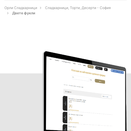
Орли Сладкарници
Сладкарници, Торти, Десерти - София
Двете фукли