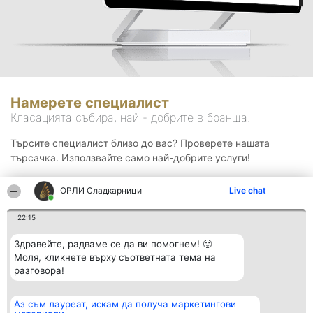
Намерете специалист
Класацията събира, най - добрите в бранша.
Търсите специалист близо до вас? Проверете нашата
търсачка. Използвайте само най-добрите услуги!
ОРЛИ Сладкарници
Live chat
Търсене
22:15
Здравейте, радваме се да ви помогнем! 🙂
Моля, кликнете върху съответната тема на
разговора!
Аз съм лауреат, искам да получа маркетингови
Организатор на
Класация
Контакти