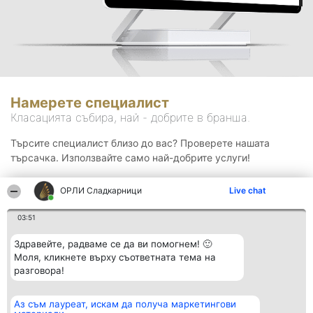
Намерете специалист
Класацията събира, най - добрите в бранша.
Търсите специалист близо до вас? Проверете нашата
търсачка. Използвайте само най-добрите услуги!
ОРЛИ Сладкарници
Live chat
Търсене
03:51
Здравейте, радваме се да ви помогнем! 🙂
Моля, кликнете върху съответната тема на
разговора!
Аз съм лауреат, искам да получа маркетингови
Организатор на
Класация
Контакти