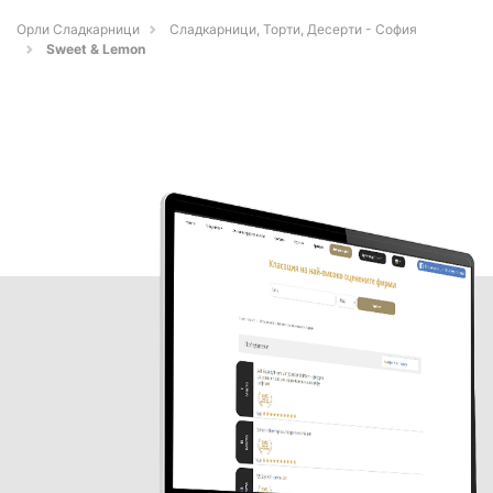
Орли Сладкарници
Сладкарници, Торти, Десерти - София
Sweet & Lemon