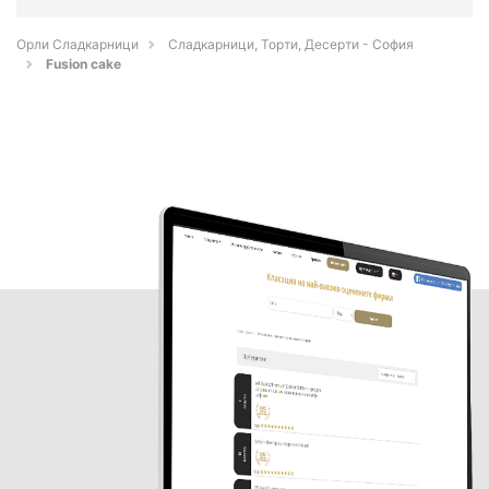
Орли Сладкарници
Сладкарници, Торти, Десерти - София
Fusion cake