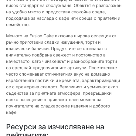
висок стандарт на обслужване. Обектът е разположен
на удобно място и предоставя спокойна среда,
подходяща за наслада с кафе или среща с приятели и
семейство.
Менюто на Fusion Cake включва широка селекция от
ръчно приготвени сладки изкушения, торти и
класически банички. Продуктите се отличават с
внимателно подбрана свежест и постоянство в
качеството, като чийзкейкът и разнообразните торти
са сред най-предпочитаните артикули. Посетителите
често споменават отличителния вкус на домашно
изработените пастички и кремчета, характеризиращи
се с премерена сладост. Вежливият и усмихнат екип
съдейства за приятната атмосфера, превръщайки
всяко посещение в привлекателен момент за
почитателите на сладкарските изделия и доброто
кафе.
Ресурси за изчисляване на
рейтингите: