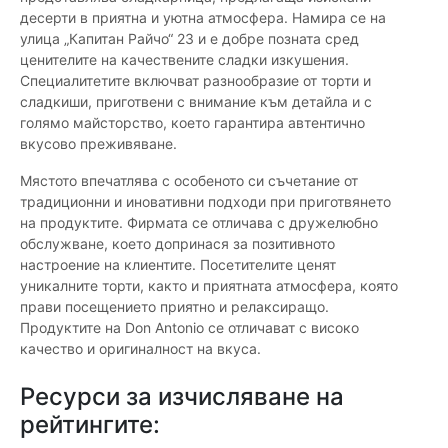
десерти в приятна и уютна атмосфера. Намира се на
улица „Капитан Райчо“ 23 и е добре позната сред
ценителите на качествените сладки изкушения.
Специалитетите включват разнообразие от торти и
сладкиши, приготвени с внимание към детайла и с
голямо майсторство, което гарантира автентично
вкусово преживяване.
Мястото впечатлява с особеното си съчетание от
традиционни и иновативни подходи при приготвянето
на продуктите. Фирмата се отличава с дружелюбно
обслужване, което допринася за позитивното
настроение на клиентите. Посетителите ценят
уникалните торти, както и приятната атмосфера, която
прави посещението приятно и релаксиращо.
Продуктите на Don Antonio се отличават с високо
качество и оригиналност на вкуса.
Ресурси за изчисляване на
рейтингите: