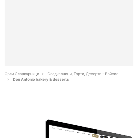
Орли Сладкарници
Сладкарници, Торти, Десерти - Войсил
Don Antonio bakery & desserts