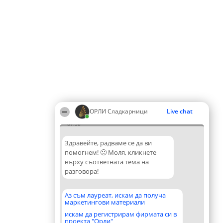
ОРЛИ Сладкарници
Live chat
07:58
Здравейте, радваме се да ви
помогнем! 🙂 Моля, кликнете
върху съответната тема на
разговора!
Аз съм лауреат, искам да получа
маркетингови материали
искам да регистрирам фирмата си в
проекта "Орли"