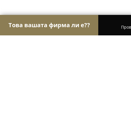
Това вашата фирма ли е??
Пров
Орли Сладкарници
Сладкарници, Торти, Десе
Dolce Gatti
9.2
(95)
София, ул. „проф. Александър Танев“