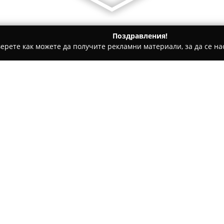
Поздравления!
ерете как можете да получите рекламни материали, за да се нас
рти - София
Dolce Gatti
Относно компанията:
Dolce Gatti
представлява сла
се с вежливо отношение на п
обекта на улица „проф. Алек
и многобразието от сладкарск
Покажи повече >>
Заведението печели одобрени
торти, сладкиши и качествен
се отличава чийзкейкът с бор