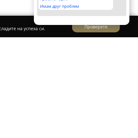
Имам друг проблем
Проверете
ладите на успеха си.
дкарница, разположена в София, отличаваща
ерсонала и спокойна среда. Интересът към
сандър Танев“ се дължи на уютната атмосфера
и изделия, предлагани на клиентите.
ето на посетителите със своите разнообразни
 сладолед. Сред предлаганите десерти особено
овинки, който се характеризира с характерен