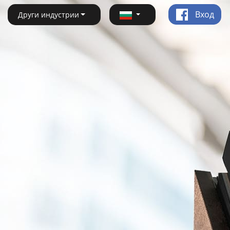
Вход
Други индустрии