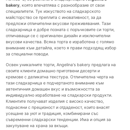
bakery
, която впечатлява с разнообразие от свои
специалитети. Тук изкуството на сладкарското
майсторство се преплита с иновативност, за да
предложи отличителни вкусови преживявания. Тази
сладкарница е добре позната с поръчковите си торти,
отличаващи се с оригинален дизайн и изключителни
вкусови качества. Всяка торта е изработена с голямо
внимание към детайла, което я прави подходящ избор
за специални поводи.
Освен уникалните торти, Angelina's bakery предлага на
своите клиенти домашно приготвени десерти и
кремове с деликатна текстура. Отличителна черта на
тази сладкарница е подчертаното внимание към
автентичния домашен вкус и възможността за
индивидуално изработване на сладкарски продукти.
Клиентите получават изделия с високо качество,
поднасяни с прецизност и отдаденост, които внасят
усещане за уют и традиция, комбинирани със
съвременни сладкарски тенденции. Има и опция за
закупуване на храна за вкъщи.