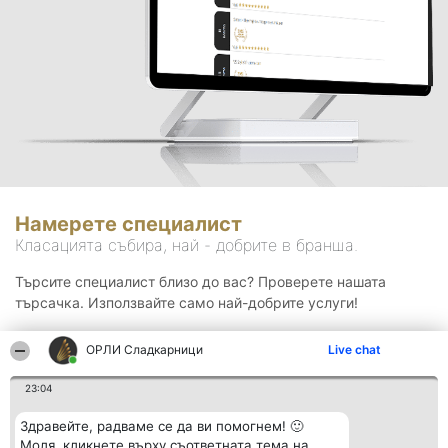
Намерете специалист
Класацията събира, най - добрите в бранша.
Търсите специалист близо до вас? Проверете нашата
търсачка. Използвайте само най-добрите услуги!
ОРЛИ Сладкарници
Live chat
Търсене
23:04
Здравейте, радваме се да ви помогнем! 🙂
Моля, кликнете върху съответната тема на