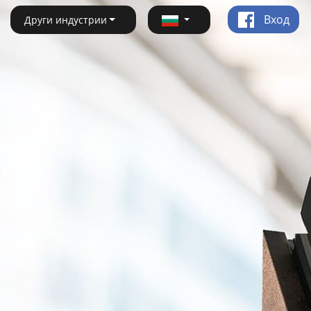
Вход
Други индустрии