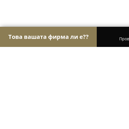
Това вашата фирма ли е??
Пров
Орли Сладкарници
Сладкарници, Торти, Десе
Сладкарница Еманоела
9.2
(60)