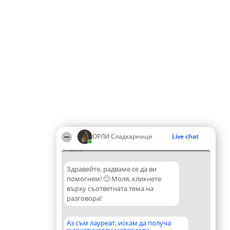
ОРЛИ Сладкарници
Live chat
06:18
Здравейте, радваме се да ви
помогнем! 🙂 Моля, кликнете
върху съответната тема на
разговора!
Аз съм лауреат, искам да получа