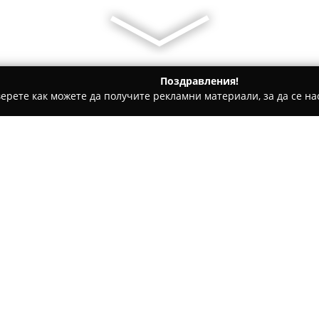
Поздравления!
ерете как можете да получите рекламни материали, за да се нас
рти - София-град
Сладкарница Еманоела
Относно компанията:
Сладкарница Еманоела
е ре
история в областта на сладка
течение на над тридесет год
като залага на ръчно пригот
Покажи повече >>
Всяка торта и сладкиш се съ