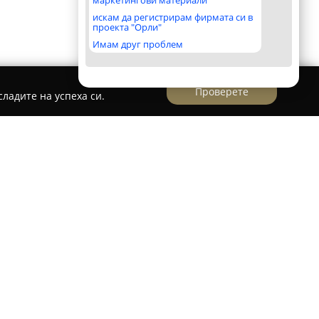
маркетингови материали
искам да регистрирам фирмата си в
проекта "Орли"
Имам друг проблем
Проверете
ладите на успеха си.
номирана сладкарница в София, с дълга
рството, започнала още през 1990 година. В
ини тя поддържа и обогатява своите традиции,
вени сладкарски изделия.
здава с голямо внимание към детайла и