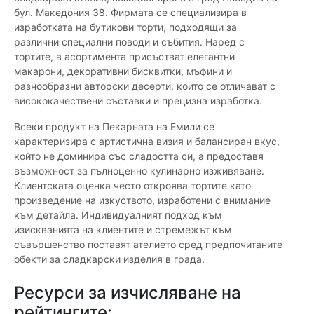
бул. Македония 38. Фирмата се специализира в
изработката на бутикови торти, подходящи за
различни специални поводи и събития. Наред с
тортите, в асортимента присъстват елегантни
макарони, декоративни бисквитки, мъфини и
разнообразни авторски десерти, които се отличават с
висококачествени съставки и прецизна изработка.
Всеки продукт на Пекарната на Емили се
характеризира с артистична визия и балансиран вкус,
който не доминира със сладостта си, а предоставя
възможност за пълноценно кулинарно изживяване.
Клиентската оценка често откроява тортите като
произведение на изкуството, изработени с внимание
към детайла. Индивидуалният подход към
изискванията на клиентите и стремежът към
съвършенство поставят ателието сред предпочитаните
обекти за сладкарски изделия в града.
Ресурси за изчисляване на
рейтингите: