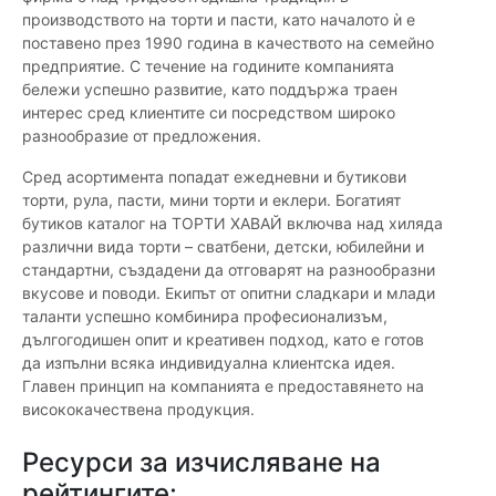
производството на торти и пасти, като началото ѝ е
поставено през 1990 година в качеството на семейно
предприятие. С течение на годините компанията
бележи успешно развитие, като поддържа траен
интерес сред клиентите си посредством широко
разнообразие от предложения.
Сред асортимента попадат ежедневни и бутикови
торти, рула, пасти, мини торти и еклери. Богатият
бутиков каталог на ТОРТИ ХАВАЙ включва над хиляда
различни вида торти – сватбени, детски, юбилейни и
стандартни, създадени да отговарят на разнообразни
вкусове и поводи. Екипът от опитни сладкари и млади
таланти успешно комбинира професионализъм,
дългогодишен опит и креативен подход, като е готов
да изпълни всяка индивидуална клиентска идея.
Главен принцип на компанията е предоставянето на
висококачествена продукция.
Ресурси за изчисляване на
рейтингите: