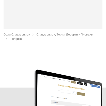
Орли Сладкарници
Сладкарници, Торти, Десерти - Пловдив
Tortijulia