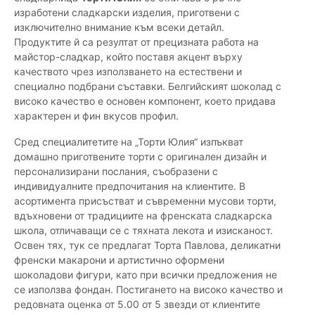
изработени сладкарски изделия, приготвени с
изключително внимание към всеки детайл.
Продуктите й са резултат от прецизната работа на
майстор-сладкар, който поставя акцент върху
качеството чрез използването на естествени и
специално подбрани съставки. Белгийският шоколад с
високо качество е основен компонент, което придава
характерен и фин вкусов профил.
Сред специалитетите на „Торти Юлия“ изпъкват
домашно приготвените торти с оригинален дизайн и
персонализирани послания, съобразени с
индивидуалните предпочитания на клиентите. В
асортимента присъстват и съвременни мусови торти,
вдъхновени от традициите на френската сладкарска
школа, отличаващи се с тяхната лекота и изисканост.
Освен тях, тук се предлагат Торта Павлова, деликатни
френски макарони и артистично оформени
шоколадови фигури, като при всички предложения не
се използва фондан. Постигането на високо качество и
редовната оценка от 5.00 от 5 звезди от клиентите