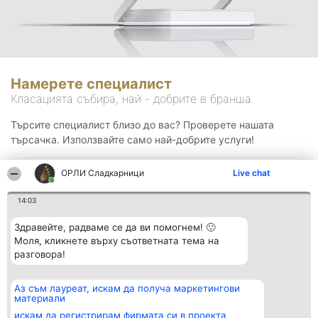
Намерете специалист
Класацията събира, най - добрите в бранша.
Търсите специалист близо до вас? Проверете нашата
търсачка. Използвайте само най-добрите услуги!
ОРЛИ Сладкарници
Live chat
Търсене
14:03
Здравейте, радваме се да ви помогнем! 🙂
Моля, кликнете върху съответната тема на
разговора!
Аз съм лауреат, искам да получа маркетингови
Организатор на
Класация
Контакти
материали
класиране
Победители
Контакти
Beautiful Company S.R.L.
Списък на
искам да регистрирам фирмата си в проекта