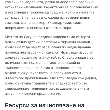
комбинира модерната, уютна атмосфера с различни
кулинарни изкушения. Характерно за обстановката му
е екзотичната тропическа градина, която е уникална
за града. В нея са разположени естествени водни
каскади, фонтани и морски аквариуми, които
допринасят за специалната атмосфера.
Менюто на Лагуна предлага широка гама от торти –
включително детски, сватбени и фирмени варианти,
които могат да бъдат изработени по индивидуална
поръчка или избрани от каталог. Има също избор от
солени специалитети и коктейли. Сладкарницата се
отличава като подходящо място за семейни
тържества, лични събития и корпоративни срещи, с
акцент върху качеството на обслужването и
цялостното преживяване. Мястото следва концепция,
която съчетава традициите в сладкарството със
съвременните тенденции за създаване на винаги
актуални и вкусни предложения.
Ресурси за изчисляване на