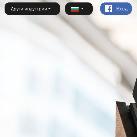
Вход
Други индустрии