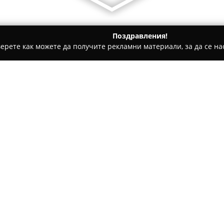
Поздравления!
ерете как можете да получите рекламни материали, за да се нас
рти - Варна
Сладкарница Захир
Относно компанията:
Сладкарница Захир
във Варн
почитателите на сладкарскит
пресни торти, кроасани и екл
селектирани и качествени съ
Покажи повече >>
В обекта се сервира и аромат
за вкуса си и допринася за 
уютен, създавайки комфортна