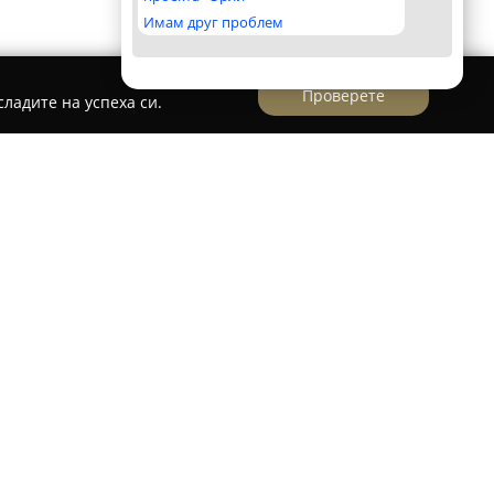
Имам друг проблем
Проверете
ладите на успеха си.
а представлява популярно място сред
е изделия. Отличава се с широка гама от
ери, които се приготвят на място с внимателно
ставки.
но кафе, което често получава високи оценки
приятната атмосфера. Интериорът е стилен и
 среда за посетителите и предразполага към