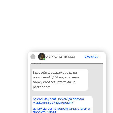
ОРЛИ Сладкарници
Live chat
05:00
Здравейте, радваме се да ви
помогнем! 🙂 Моля, кликнете
върху съответната тема на
разговора!
Аз съм лауреат, искам да получа
маркетингови материали
искам да регистрирам фирмата си в
проекта "Орли"