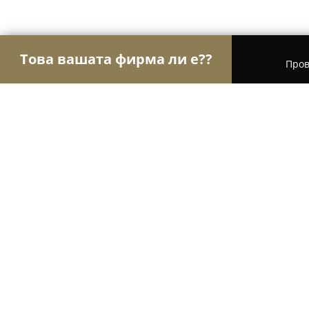
Това вашата фирма ли е??
Пров
Орли Сладкарници
Сладкарници, Торти, Десе
Сладкарница Захир
9.2
(70)
Варна, ул Македония 102