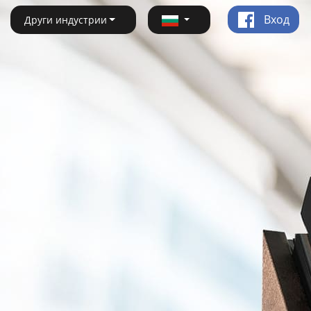
Вход
Други индустрии