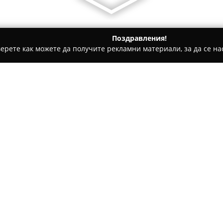
Поздравления!
ерете как можете да получите рекламни материали, за да се нас
рти - София
Marashlian Pastry
Относно компанията:
Marashlian Pastry
е сладкарни
предлагането на прецизно из
качество и внимание към дет
подбрани съставки като шоко
Покажи повече >>
качествена сметана, което се
десерт. Характерно за предл
вкус, който не доминира с пр