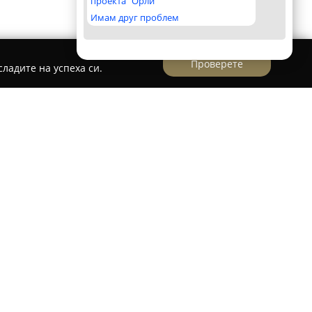
проекта "Орли"
Имам друг проблем
Проверете
ладите на успеха си.
ца, разположена в София, специализирана в
работени десерти, които се отличават с високо
айла. Фирмата набляга на използването на
лад Valrhona, масло с превъзходни свойства и
 отразява в завършения вкус и визия на всеки
оженията на сладкарницата е балансираният
екомерна сладост, както и модерната,