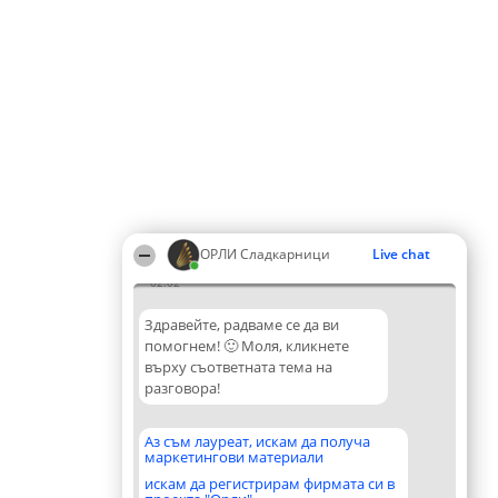
ОРЛИ Сладкарници
Live chat
02:02
Здравейте, радваме се да ви
помогнем! 🙂 Моля, кликнете
върху съответната тема на
разговора!
Аз съм лауреат, искам да получа
маркетингови материали
искам да регистрирам фирмата си в