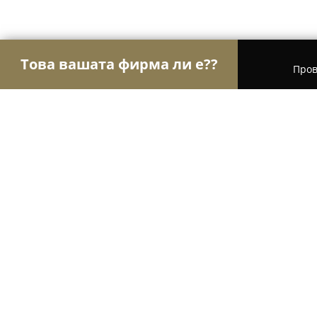
Това вашата фирма ли е??
Пров
Орли Сладкарници
Сладкарници, Торти, Десе
Marashlian Pastry
9.4
(401)
София, София