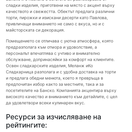
сладки изделия, приготвени на място с акцент върху
качеството и свежестта. Обектът предлага различни
торти, пирожки и изискани десерти като Павлова,
привличащи вниманието не само с вкуса, но и с
майсторската си декорация.
Помещението се отличава с уютна атмосфера, която
предразполага към отмора и удоволствие, а
персоналът впечатлява с учтиво и внимателно
обслужване, допринасяйки за комфорт на клиентите.
Освен сладкарските изделия, Меланж иКо
Сладкарница разполага и с удобна доставка на торти
и предлага обедни менюта, което я превръща в
предпочитан избор както за местните, така и за
посетителите на Банско. Компанията акцентира върху
високото качество и вниманието към детайлите, с цел
да удовлетвори всеки кулинарен вкус.
Ресурси за изчисляване на
рейтингите: