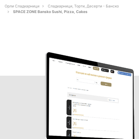
Орли Сладкарници
Сладкарници, Торти, Десерти - Банско
SPACE ZONE Bansko Sushi, Pizza, Cakes