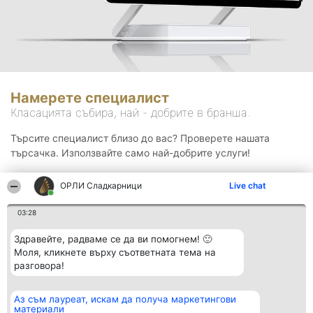
Намерете специалист
Класацията събира, най - добрите в бранша.
Търсите специалист близо до вас? Проверете нашата
търсачка. Използвайте само най-добрите услуги!
ОРЛИ Сладкарници
Live chat
Търсене
03:28
Здравейте, радваме се да ви помогнем! 🙂
Моля, кликнете върху съответната тема на
разговора!
Аз съм лауреат, искам да получа маркетингови
Организатор на
Класация
Контакти
материали
класиране
Победители
Контакти