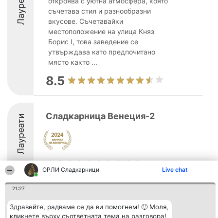
Лауреати
откроява с уютна атмосфера, която
съчетава стил и разнообразни
вкусове. Съчетавайки
местоположение на улица Княз
Борис I, това заведение се
утвърждава като предпочитано
място както ...
8.5
Сладкарница Венеция-2
Лауреати
ОРЛИ Сладкарници
Live chat
21:27
Организатор на
Класация
Контакти
класиране
Победители
Контакти
Здравейте, радваме се да ви помогнем! 🙂 Моля,
Beautiful Company S.R.L.
Списък на
кликнете върху съответната тема на разговора!