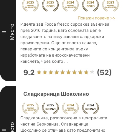
Покажи повече >>
Идеята зад Focca fresco cupcakes възниква
Място
през 2016 година, като основната цел е
II
създаването на изкушаващи сладкарски
произведения. Още от своето начало,
пекарната се концентрира върху
изработката на висококачествени
кексчета, чрез които ...
9.2
(52)
Сладкарница Шоколино
Сладкарница, разположена в централната
част на Берковица, Сладкарница
Място
Шоколино се отличава като предпочитано
III