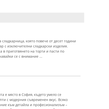
 сладкарница, която повече от десет години
ар с изключителни сладкарски изделия.
 в приготвянето на торти и пасти по
авайки се с внимание ...
а е място в София, където умело се
ти с модерния съвременен вкус. Всяко
ание към детайла и професионализъм –