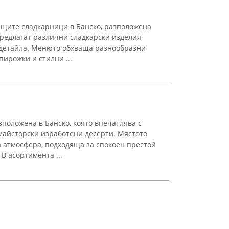
ещите сладкарници в Банско, разположена
 предлагат различни сладкарски изделия,
 детайла. Менюто обхваща разнообразни
пирожки и стилни ...
азположена в Банско, която впечатлява с
 майсторски изработени десерти. Мястото
 атмосфера, подходяща за спокоен престой
В асортимента ...