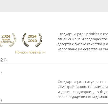
Сладкарницата Sprinkles в гр
отношение към сладкарското 
десерти с високо качество и 
използване на естествени съст
Покажи повече >>
421)
"
Сладкарницата, ситуирана в 
СПА“ край Разлог, се отличав
изделия. Сладкарница "Сбъдн
силна отдаденост към домашн
)