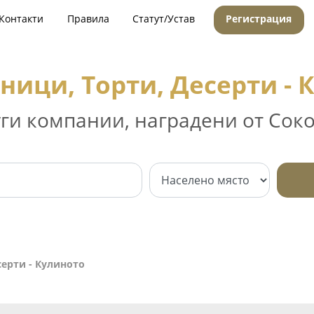
Контакти
Правила
Статут/Устав
Регистрация
ници, Торти, Десерти - 
уги компании, наградени от Соко
серти - Кулиното