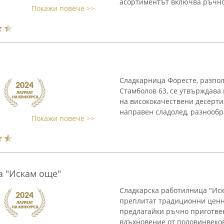
асортиментът включва ръчно 
Покажи повече >>
Сладкарница Форесте, разпол
Стамболов 63, се утвърждава
на висококачествени десерти
направен сладолед, разнообра
Покажи повече >>
а "Искам още"
Сладкарска работилница "Иск
преплитат традиционни ценн
предлагайки ръчно приготве
вдъхновение от половинвеков