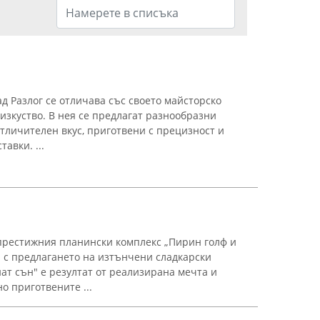
ад Разлог се отличава със своето майсторско
изкуство. В нея се предлагат разнообразни
отличителен вкус, приготвени с прецизност и
авки. ...
престижния планински комплекс „Пирин голф и
а с предлагането на изтънчени сладкарски
ат сън" е резултат от реализирана мечта и
о приготвените ...