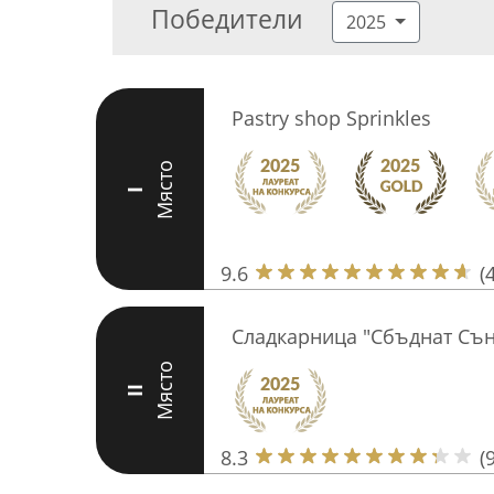
Победители
2025
Pastry shop Sprinkles
Място
I
9.6
(
Сладкарница "Сбъднат Сън
Място
II
8.3
(9