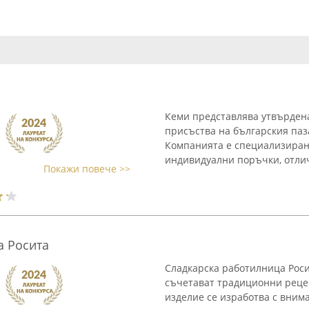
Кеми представлява утвърдена
присъства на българския паз
Компанията е специализирана
индивидуални поръчки, отлич
Покажи повече >>
а Росита
Сладкарска работилница Росит
съчетават традиционни рецеп
изделие се изработва с вним