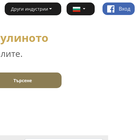
Вход
Други индустрии
Кулиното
лите.
Търсене