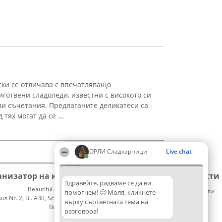
нски се отличава с впечатляващо
готвени сладоледи, известни с високото си
ви съчетания. Предлаганите деликатеси са
тях могат да се ...
ОРЛИ Сладкарници
Live chat
07:39
анизатор на класиране
Класация
Контакти
Здравейте, радваме се да ви
Beautiful Company S.R.L.
Победители
Контакти
помогнем! 🙂 Моля, кликнете
 Nr. 2, Bl. A30, Sc. A, Et. 4, Ap. 13
Списък
върху съответната тема на
București 53-238
на
разговора!
CUI 36737675
всички