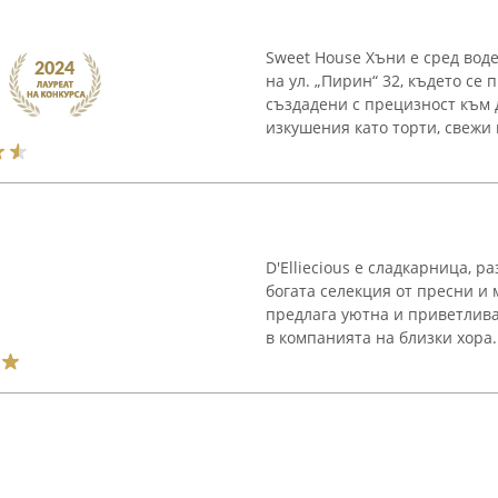
Sweet House Хъни е сред вод
на ул. „Пирин“ 32, където се
създадени с прецизност към
изкушения като торти, свежи 
D'Elliecious е сладкарница, р
богата селекция от пресни и
предлага уютна и приветлива
в компанията на близки хора. 