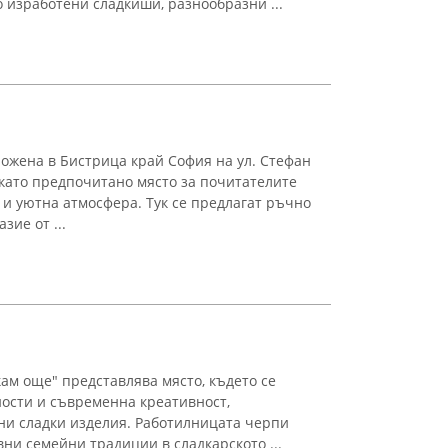
изработени сладкиши, разнообразни ...
ожена в Бистрица край София на ул. Стефан
 като предпочитано място за почитателите
 и уютна атмосфера. Тук се предлагат ръчно
зие от ...
ам още" представлява място, където се
ости и съвременна креативност,
ни сладки изделия. Работилницата черпи
ни семейни традиции в сладкарското ...