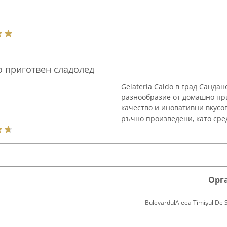
о приготвен сладолед
Gelateria Caldo в град Санда
разнообразие от домашно при
качество и иновативни вкусо
ръчно произведени, като сред 
Орг
BulevardulAleea Timișul De Sus