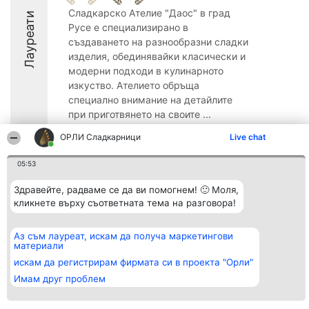
Сладкарско Ателие "Даос" в град
Лауреати
Русе е специализирано в
създаването на разнообразни сладки
изделия, обединявайки класически и
модерни подходи в кулинарното
изкуство. Ателието обръща
специално внимание на детайлите
при приготвянето на своите ...
8.8
ОРЛИ Сладкарници
Live chat
05:53
Организатор на
Класация
Контакти
Здравейте, радваме се да ви помогнем! 🙂 Моля,
класиране
Победители
Контакти
кликнете върху съответната тема на разговора!
Beautiful Company S.R.L.
Списък на
BulevardulAleea Timișul De
всички
Sus Nr. 2, Bl. A30, Sc. A, Et.
победители
Аз съм лауреат, искам да получа маркетингови
4, Ap. 13
Правила
материали
București 53-238
Статут/Устав
CUI 36737675
искам да регистрирам фирмата си в проекта "Орли"
Политика за
поверителност
Имам друг проблем