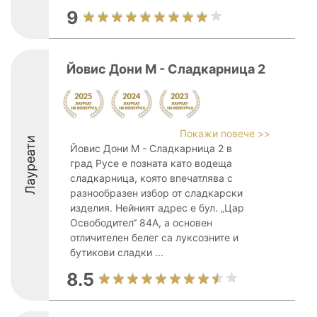
9
Йовис Дони М - Сладкарница 2
Покажи повече >>
Лауреати
Йовис Дони М - Сладкарница 2 в
град Русе е позната като водеща
сладкарница, която впечатлява с
разнообразен избор от сладкарски
изделия. Нейният адрес е бул. „Цар
Освободител“ 84А, а основен
отличителен белег са луксозните и
бутикови сладки ...
8.5